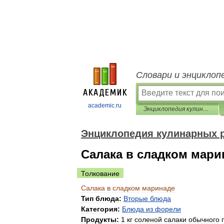
Словари и энциклоп
academic.ru
Энциклопедия кулинарных рецептов
Энциклопедия кулинарных 
Салака в сладком мари
Толкование
Салака
в
сладком
маринаде
Тип
блюда:
Вторые
блюда
Категория:
Блюда
из
форели
Продукты:
1
кг
соленой
салаки
обычного