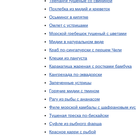
Трепанги
тушеные
со
свининой
Похлебка
из
мидий
и
креветок
Осьминог
в
кипятке
Омлет
с
устрицами
Морской
гребешок
тушеный
с
цветами
Мидии
в
натуральном
виде
Краб
по
-
сингапурски
с
перцем
Чили
Клецки
из
лангуста
Каракатица
жареная
с
ростками
бамбука
Кангрехада
по
-
эквадорски
Запеченные
устрицы
Горячие
мидии
с
тмином
Рагу
из
рыбы
с
ананасом
Филе
морской
камбалы
с
шафрановым
ку
Тушеная
треска
по
-
бискайски
Суфле
из
рыбного
фарша
Красное
карри
с
рыбой