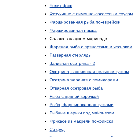
Чолит
фиш
Фетучинне
с
лимонно
-
лососевым
соусом
Фаршированная
рыба
по
-
еврейски
Фаршированная
пикша
Салака
в
сладком
маринаде
Жареная
рыба
с
пряностями
и
чесноком
Разварная
стерлядь
Заливная
осетрина
-
2
Осетрина
,
запеченная
цельным
куском
Осетрина
жареная
с
помидорами
Отварная
осетровая
рыба
Рыба
с
пряной
корочкой
Рыба
,
фаршированная
кусками
Рыбные
шарики
под
майонезом
Фрикасе
из
макрели
по
-
фински
Си
фуд