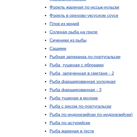
Форель
жареная
по
-
иссык
-
кульски
Форель
в
орехово
-
уксусном
соусе
Плов
из
мидий
Соленая
рыба
на
гриле
Сиченики
из
рыбы
Сашими
Рыбная
запеканка
по
-
португальски
Рыба
,
тушеная
с
яблоками
Рыба
,
запеченная
в
сметане
-
2
Рыба
фаршированная
холодная
Рыба
фаршированная
-
3
Рыба
тушеная
в
молоке
Рыба
с
рисом
по
-
португальски
Рыба
по
-
индонезийски
по
-
индонезийски
)
Рыба
по
-
астурийски
Рыба
жареная
в
тесте