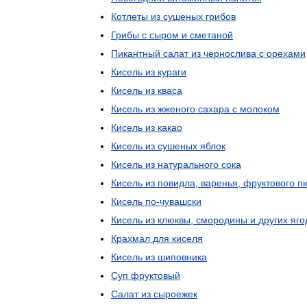
Котлеты
из
сушеных
грибов
Грибы
с
сыром
и
сметаной
Пикантный
салат
из
чернослива
с
орехами
Кисель
из
кураги
Кисель
из
кваса
Кисель
из
жженого
сахара
с
молоком
Кисель
из
какао
Кисель
из
сушеных
яблок
Кисель
из
натурального
сока
Кисель
из
повидла
,
варенья
,
фруктового
п
Кисель
по
-
чувашски
Кисель
из
клюквы
,
смородины
и
других
яго
Крахмал
для
киселя
Кисель
из
шиповника
Суп
фруктовый
Салат
из
сыроежек