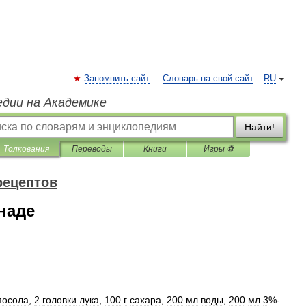
Запомнить сайт
Словарь на свой сайт
RU
едии на Академике
Найти!
Толкования
Переводы
Книги
Игры ⚽
рецептов
наде
посола
,
2
головки
лука
,
100
г
сахара
,
200
мл
воды
,
200
мл
3
%-