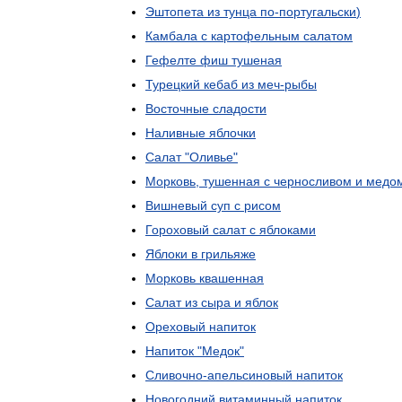
Эштопета
из
тунца
по
-
португальски
)
Камбала
с
картофельным
салатом
Гефелте
фиш
тушеная
Турецкий
кебаб
из
меч
-
рыбы
Восточные
сладости
Наливные
яблочки
Салат
"
Оливье
"
Морковь
,
тушенная
с
черносливом
и
медо
Вишневый
суп
с
рисом
Гороховый
салат
с
яблоками
Яблоки
в
грильяже
Морковь
квашенная
Салат
из
сыра
и
яблок
Ореховый
напиток
Напиток
"
Медок
"
Сливочно
-
апельсиновый
напиток
Новогодний
витаминный
напиток