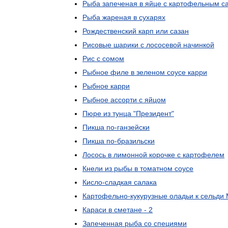
Рыба
запеченая
в
яйце
с
картофельным
с
Рыба
жареная
в
сухарях
Рождественский
карп
или
сазан
Рисовые
шарики
с
лососевой
начинкой
Рис
с
сомом
Рыбное
филе
в
зеленом
соусе
карри
Рыбное
карри
Рыбное
ассорти
с
яйцом
Пюре
из
тунца
"
Президент
"
Пикша
по
-
ганзейски
Пикша
по
-
бразильски
Лосось
в
лимонной
корочке
с
картофелем
Кнели
из
рыбы
в
томатном
соусе
Кисло
-
сладкая
салака
Картофельно
-
кукурузные
оладьи
к
сельди
Караси
в
сметане
-
2
Запеченная
рыба
со
специями