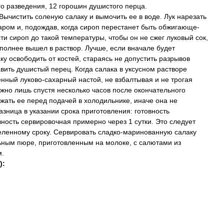
го
разведения
,
12
горошин
душистого
перца
.
Вычистить
соленую
салаку
и
вымочить
ее
в
воде
.
Лук
нарезать
аром
и
,
подождав
,
когда
сироп
перестанет
быть
обжигающе
-
сти
сироп
до
такой
температуры
,
чтобы
он
не
сжег
луковый
сок
,
полнее
вышел
в
раствор
.
Лучше
,
если
вначале
будет
ку
освободить
от
костей
,
стараясь
не
допустить
разрывов
вить
душистый
перец
.
Когда
салака
в
уксусном
растворе
енный
луково
-
сахарный
настой
,
не
взбалтывая
и
не
трогая
жно
лишь
спустя
несколько
часов
после
окончательного
жать
ее
перед
подачей
в
холодильнике
,
иначе
она
не
азница
в
указании
срока
приготовления:
готовность
вность
сервировочная
примерно
через
1
сутки
.
Это
следует
еленному
сроку
.
Сервировать
сладко
-
маринованную
салаку
ьным
пюре
,
приготовленным
на
молоке
,
с
салютами
из
м
.
)
: