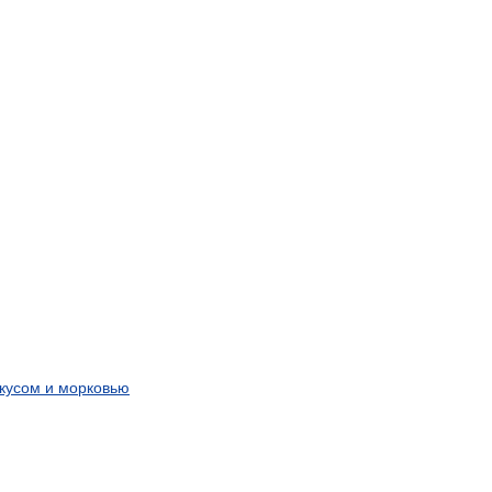
скусом
и
морковью