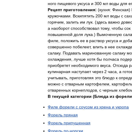
ного
пищевого
уксуса
и
300
мл
воды
для
е
Рецепт
приготовления:
(
кухня:
Финская
)
кружочками
.
Вскипятить
200
мл
воды
с
сах
горячим
,
залить
им
лук
. (
здесь
важно
дове
а
наоборот
способствовал
тому
,
чтобы
сок
повышенной
доля
лука
.)
Bымоченную
сала
филе
,
положить
ее
в
раствор
уксуса
и
доба
совершенно
побелеет
,
влить
в
нее
охлажд
салаку
.
Подавать
маринованную
салаку
мо
охлаждения
,
лучше
хотя
бы
полчаса
подер
приобретет
необходимого
вкуса
.
Отсюда
р
кулинарная
наступает
через
2
часа
,
а
гото
учитывать
,
приготовляя
это
блюдо
к
опред
можно
с
отварным
картофелем
,
картофел
отваренных
корнеплодов
,
с
черным
хлебо
В
текущей
категории
(
Блюда
из
форели
Филе
форели
с
соусом
из
хрена
и
укропа
Форель
пряная
Форель
припущенная
Форель
по
-
норски